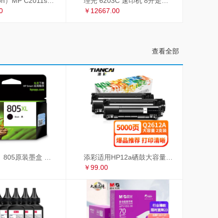
理光（Ricoh）MP C2011sp复印机彩色A3打印机扫描多功能一体机复合机网络办公 双面输稿器
理光 6203C 速印机 8开走纸套色印刷
0
￥12667.00
查看全部
惠普（HP）805原装墨盒 适用hp deskjet 1210/1212/2330/2332/2720/2729/2722打印机 大容量黑色墨盒
添彩适用HP12a硒鼓大容量易加粉双支惠普hp1020 1010 1018 q2612a m1005硒鼓CRG303佳能LBP2900 L11121E
￥99.00