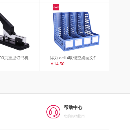
得力 deli 100页重型订书机/订书器 适配23/6~23/13订书钉 办公用品 黑色33349
得力 deli 4联镂空桌面文件框 办公室桌面四栏带标签资料文件架 书本资料收纳神器 蓝色27888
￥14.50
帮助中心
您的购物指南