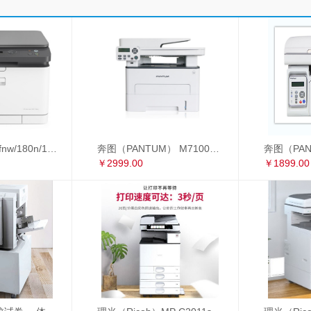
惠普178nw/179fnw/180n/181fw/281fdw A4彩色激光打印复印扫描多功能一体机
奔图（PANTUM） M7100DW 黑白激光多功能一体机 自动双面 办公家用打印机（打印 复印 扫描） M7100DW
￥2999.00
￥1899.00