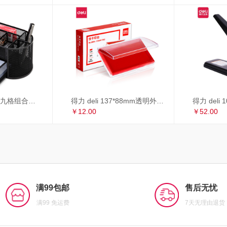
得力 deli 多功能九格组合笔筒 金属网办公桌面收纳盒 办公用品 黑色8902
得力 deli 137*88mm透明外壳方形快干印台印泥 办公用品 红色9864
￥12.00
￥52.00
满99包邮
售后无忧
满99 免运费
7天无理由退货