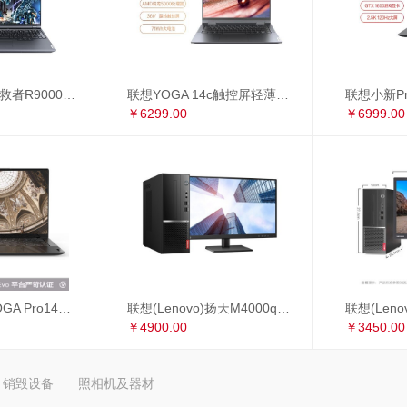
联想(Lenovo)拯救者R9000P 16英寸游戏笔记本电脑(新锐龙 8核 R7-5800H 16G 512G RTX3060 2.5k 165Hz)
联想YOGA 14c触控屏轻薄本 14英寸全面屏商务办公笔记本电脑(8核 R7-5800U 16G 512G 手写笔)锐龙版
￥6299.00
￥6999.00
联想 Lenovo YOGA Pro14s 英特尔Evo平台 全面屏超轻薄笔记本电脑 i7-1165G7 16G 1TB 3D弧面触控屏 黑色皮革
联想(Lenovo)扬天M4000q英特尔酷睿i5 商用办公台式电脑整机(i5-10400 8G 1T+256G 2G独显 4年上门 显示器升级3年保修)23英寸
￥4900.00
￥3450.00
销毁设备
照相机及器材