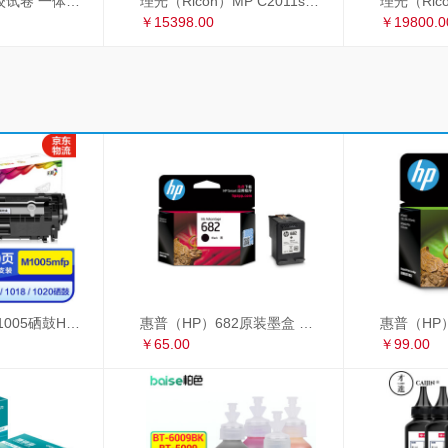
理光 2433C 学校试卷 一体机速印机 过8开纸
理光（Ricoh）MP C2011sp复印机彩色激光A3打印机扫描多功能一体机 网络双面输稿器双纸盒
￥15398.00
￥19800.0
彩格适用惠普m1005硒鼓HP1020墨盒打印机 HP12A大容量硒鼓 1010 1018 大容量高配版硒鼓单支装
惠普（HP）682原装墨盒 适用hp 2336/2775/2776/2777/2778/2779/4175/4178/6078/6478打印机 黑色墨盒
￥65.00
￥99.00