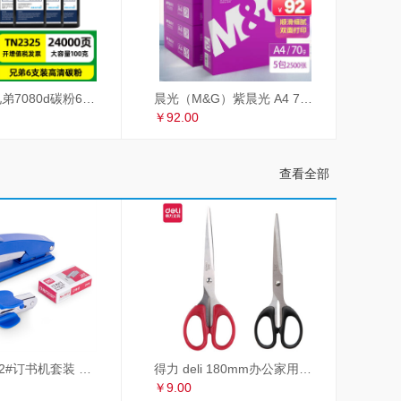
才进适用兄弟7080d碳粉6支装TN2325 dcp7180dn MFC7380 7480d 2260联想m7605d墨粉m7400Pro lt2451h M7615DNA
晨光（M&G）紫晨光 A4 70g 多功能双面打印纸 热销款复印纸 500张/包 5包/箱（整箱2500张）APYVSG36
￥92.00
查看全部
得力 deli 12#订书机套装 起订器+订书钉+订书机 订书器 颜色随机
得力 deli 180mm办公家用生活剪刀套装 2把装 红黑组合 办公用品 33215
￥9.00