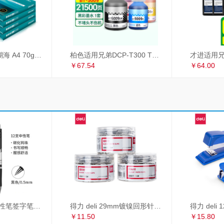
得力（deli）珊瑚海 A4 70g 双面打印纸 行业热销复印纸 500张/包 5包1箱（整箱2500张）
柏色适用兄弟DCP-T300 T500W T700W MFC-T800W喷墨打印机连供墨水 套装（黑+青+红+黄）
￥67.54
￥64.00
得力 deli S01中性笔签字笔 0.5mm子弹头经典办公按动笔水笔 黑色 12支/盒
得力 deli 29mm镀镍回形针 3#金属曲别针 200枚/筒 3筒装 办公用品 33089
￥11.50
￥15.80