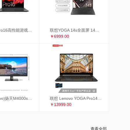
联想小新Pro16高性能游戏轻薄本 16英寸全面屏笔记本电脑(标压R7-5800H 16G 512G 2.5K 120Hz GTX1650)锐龙版
联想YOGA 14s全面屏 14英寸超轻薄笔记本电脑(8核标压R7-5800HS Creator Edition 16G 512G MX450 2.8K 90Hz)
￥6999.00
联想(Lenovo)扬天M4000s英特尔酷睿i3 商用办公台式电脑整机(i3-9100 8G 1T+256GSSD 4年上门 显示器升级3年保修)19.5英寸
联想 Lenovo YOGA Pro14c 英特尔EVO平台14英寸全面屏超轻薄笔记本电脑 i7-1185G7 16G 1TB 4K 黑色皮革
￥13999.00
查看全部