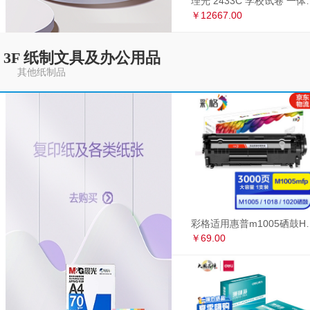
理光 2433C 学
￥12667.00
3F 纸制文具及办公用品
其他纸制品
彩格适用惠普m1005硒鼓HP1020墨盒打印机
￥69.00