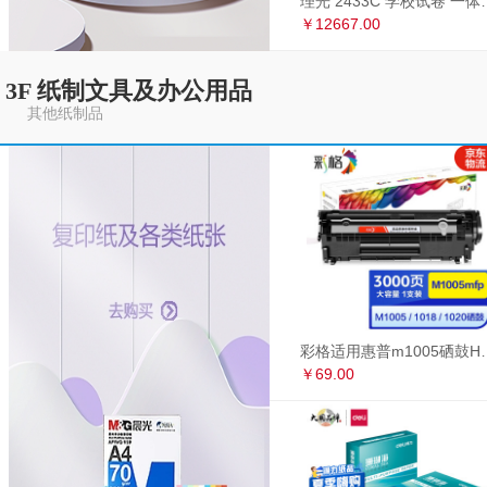
理光 2433C 学
￥12667.00
3F 纸制文具及办公用品
其他纸制品
彩格适用惠普m1005硒鼓HP1020墨盒打印机
￥69.00