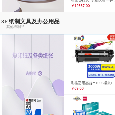
理光 2433C 学
￥12667.00
3F 纸制文具及办公用品
其他纸制品
彩格适用惠普m1005硒鼓HP1020墨盒打印机
￥69.00