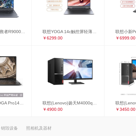
联想(Lenovo)拯救者R9000P 16英寸游戏笔记本电脑(新锐龙 8核 R7-5800H 16G 512G RTX3060 2.5k 165Hz)
联想YOGA 14c触控屏轻薄本 14英寸全面屏商务办公笔记本电脑(8核 R7-5800U 16G 512G 手写笔)锐龙版
￥6299.00
￥6999.00
联想 Lenovo YOGA Pro14s 英特尔Evo平台 全面屏超轻薄笔记本电脑 i7-1165G7 16G 1TB 3D弧面触控屏 黑色皮革
联想(Lenovo)扬天M4000q英特尔酷睿i5 商用办公台式电脑整机(i5-10400 8G 1T+256G 2G独显 4年上门 显示器升级3年保修)23英寸
￥4900.00
￥3450.00
销毁设备
照相机及器材