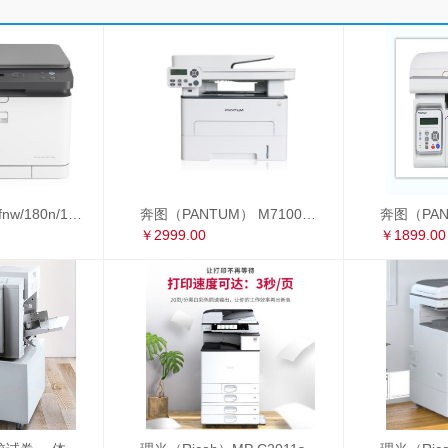
惠普178nw/179fnw/180n/181fw/281fdw A4彩色激光打印复印扫描多功能一体机
奔图（PANTUM） M7100DW 黑白激光多功能一体机 自动双面 办公家用打印机（打印 复印 扫描） M7100DW
￥2999.00
￥1899.00