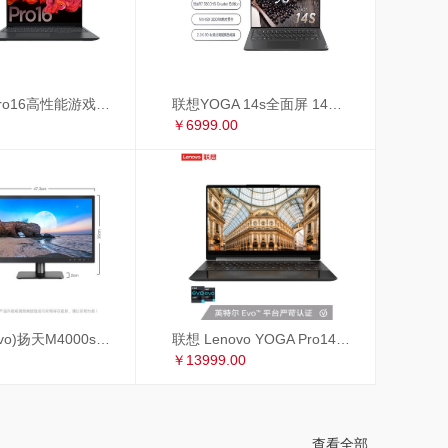
联想小新Pro16高性能游戏轻薄本 16英寸全面屏笔记本电脑(标压R7-5800H 16G 512G 2.5K 120Hz GTX1650)锐龙版
联想YOGA 14s全面屏 14英寸超轻薄笔记本电脑(8核标压R7-5800HS Creator Edition 16G 512G MX450 2.8K 90Hz)
￥6999.00
联想(Lenovo)扬天M4000s英特尔酷睿i3 商用办公台式电脑整机(i3-9100 8G 1T+256GSSD 4年上门 显示器升级3年保修)19.5英寸
联想 Lenovo YOGA Pro14c 英特尔EVO平台14英寸全面屏超轻薄笔记本电脑 i7-1185G7 16G 1TB 4K 黑色皮革
￥13999.00
查看全部