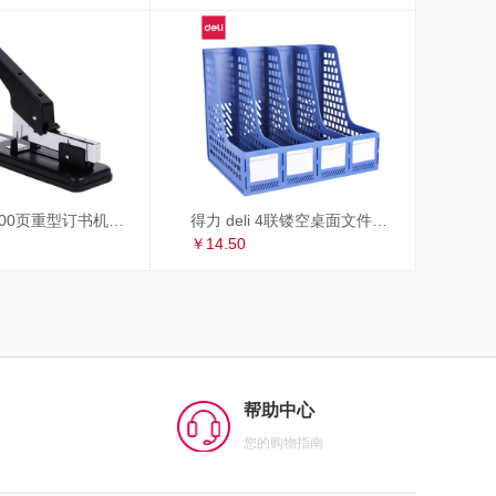
得力 deli 100页重型订书机/订书器 适配23/6~23/13订书钉 办公用品 黑色33349
得力 deli 4联镂空桌面文件框 办公室桌面四栏带标签资料文件架 书本资料收纳神器 蓝色27888
￥14.50
帮助中心
您的购物指南