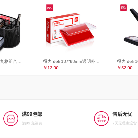
得力 deli 多功能九格组合笔筒 金属网办公桌面收纳盒 办公用品 黑色8902
得力 deli 137*88mm透明外壳方形快干印台印泥 办公用品 红色9864
￥12.00
￥52.00
满99包邮
售后无忧
满99 免运费
7天无理由退货