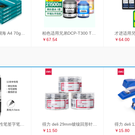
得力（deli）珊瑚海 A4 70g 双面打印纸 行业热销复印纸 500张/包 5包1箱（整箱2500张）
柏色适用兄弟DCP-T300 T500W T700W MFC-T800W喷墨打印机连供墨水 套装（黑+青+红+黄）
￥67.54
￥64.00
得力 deli S01中性笔签字笔 0.5mm子弹头经典办公按动笔水笔 黑色 12支/盒
得力 deli 29mm镀镍回形针 3#金属曲别针 200枚/筒 3筒装 办公用品 33089
￥11.50
￥15.80