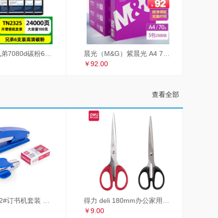
才进适用兄弟7080d碳粉6支装TN2325 dcp7180dn MFC7380 7480d 2260联想m7605d墨粉m7400Pro lt2451h M7615DNA
晨光（M&G）紫晨光 A4 70g 多功能双面打印纸 热销款复印纸 500张/包 5包/箱（整箱2500张）APYVSG36
￥92.00
查看全部
得力 deli 12#订书机套装 起订器+订书钉+订书机 订书器 颜色随机
得力 deli 180mm办公家用生活剪刀套装 2把装 红黑组合 办公用品 33215
￥9.00