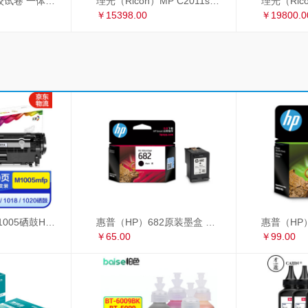
理光 2433C 学校试卷 一体机速印机 过8开纸
理光（Ricoh）MP C2011sp复印机彩色激光A3打印机扫描多功能一体机 网络双面输稿器双纸盒
￥15398.00
￥19800.0
彩格适用惠普m1005硒鼓HP1020墨盒打印机 HP12A大容量硒鼓 1010 1018 大容量高配版硒鼓单支装
惠普（HP）682原装墨盒 适用hp 2336/2775/2776/2777/2778/2779/4175/4178/6078/6478打印机 黑色墨盒
￥65.00
￥99.00