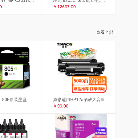
理光（Ricoh）MP C2011sp复印机彩色A3打印机扫描多功能一体机复合机网络办公 双面输稿器
理光 6203C 速印机 8开走纸套色印刷
0
￥12667.00
查看全部
惠普（HP）805原装墨盒 适用hp deskjet 1210/1212/2330/2332/2720/2729/2722打印机 大容量黑色墨盒
添彩适用HP12a硒鼓大容量易加粉双支惠普hp1020 1010 1018 q2612a m1005硒鼓CRG303佳能LBP2900 L11121E
￥99.00