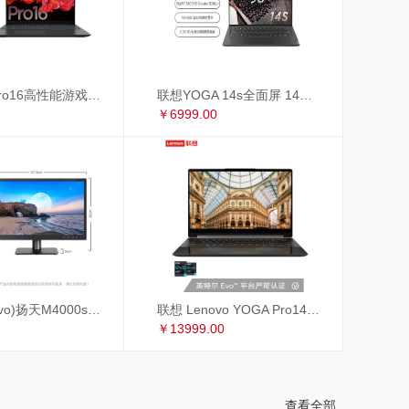
联想小新Pro16高性能游戏轻薄本 16英寸全面屏笔记本电脑(标压R7-5800H 16G 512G 2.5K 120Hz GTX1650)锐龙版
联想YOGA 14s全面屏 14英寸超轻薄笔记本电脑(8核标压R7-5800HS Creator Edition 16G 512G MX450 2.8K 90Hz)
￥6999.00
联想(Lenovo)扬天M4000s英特尔酷睿i3 商用办公台式电脑整机(i3-9100 8G 1T+256GSSD 4年上门 显示器升级3年保修)19.5英寸
联想 Lenovo YOGA Pro14c 英特尔EVO平台14英寸全面屏超轻薄笔记本电脑 i7-1185G7 16G 1TB 4K 黑色皮革
￥13999.00
查看全部