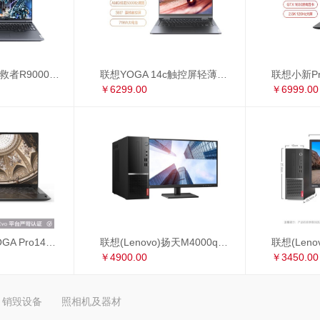
联想(Lenovo)拯救者R9000P 16英寸游戏笔记本电脑(新锐龙 8核 R7-5800H 16G 512G RTX3060 2.5k 165Hz)
联想YOGA 14c触控屏轻薄本 14英寸全面屏商务办公笔记本电脑(8核 R7-5800U 16G 512G 手写笔)锐龙版
￥6299.00
￥6999.00
联想 Lenovo YOGA Pro14s 英特尔Evo平台 全面屏超轻薄笔记本电脑 i7-1165G7 16G 1TB 3D弧面触控屏 黑色皮革
联想(Lenovo)扬天M4000q英特尔酷睿i5 商用办公台式电脑整机(i5-10400 8G 1T+256G 2G独显 4年上门 显示器升级3年保修)23英寸
￥4900.00
￥3450.00
销毁设备
照相机及器材