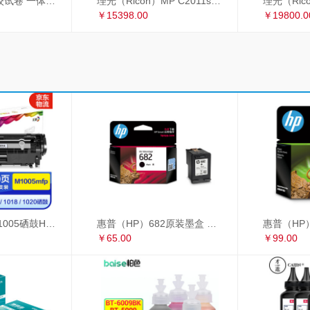
理光 2433C 学校试卷 一体机速印机 过8开纸
理光（Ricoh）MP C2011sp复印机彩色激光A3打印机扫描多功能一体机 网络双面输稿器双纸盒
￥15398.00
￥19800.0
彩格适用惠普m1005硒鼓HP1020墨盒打印机 HP12A大容量硒鼓 1010 1018 大容量高配版硒鼓单支装
惠普（HP）682原装墨盒 适用hp 2336/2775/2776/2777/2778/2779/4175/4178/6078/6478打印机 黑色墨盒
￥65.00
￥99.00