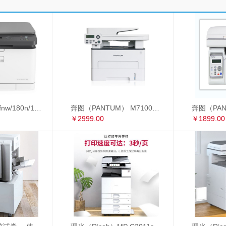
惠普178nw/179fnw/180n/181fw/281fdw A4彩色激光打印复印扫描多功能一体机
奔图（PANTUM） M7100DW 黑白激光多功能一体机 自动双面 办公家用打印机（打印 复印 扫描） M7100DW
￥2999.00
￥1899.00