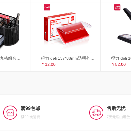
得力 deli 多功能九格组合笔筒 金属网办公桌面收纳盒 办公用品 黑色8902
得力 deli 137*88mm透明外壳方形快干印台印泥 办公用品 红色9864
￥12.00
￥52.00
满99包邮
售后无忧
满99 免运费
7天无理由退货