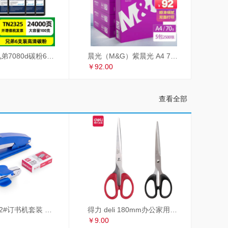
才进适用兄弟7080d碳粉6支装TN2325 dcp7180dn MFC7380 7480d 2260联想m7605d墨粉m7400Pro lt2451h M7615DNA
晨光（M&G）紫晨光 A4 70g 多功能双面打印纸 热销款复印纸 500张/包 5包/箱（整箱2500张）APYVSG36
￥92.00
查看全部
得力 deli 12#订书机套装 起订器+订书钉+订书机 订书器 颜色随机
得力 deli 180mm办公家用生活剪刀套装 2把装 红黑组合 办公用品 33215
￥9.00