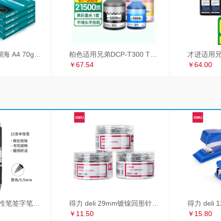
得力（deli）珊瑚海 A4 70g 双面打印纸 行业热销复印纸 500张/包 5包1箱（整箱2500张）
柏色适用兄弟DCP-T300 T500W T700W MFC-T800W喷墨打印机连供墨水 套装（黑+青+红+黄）
￥67.54
￥64.00
得力 deli S01中性笔签字笔 0.5mm子弹头经典办公按动笔水笔 黑色 12支/盒
得力 deli 29mm镀镍回形针 3#金属曲别针 200枚/筒 3筒装 办公用品 33089
￥11.50
￥15.80