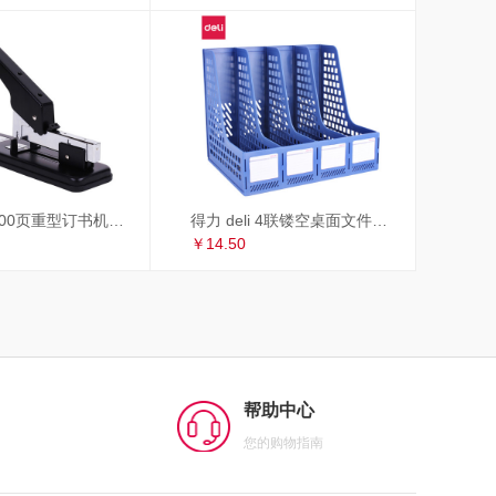
得力 deli 100页重型订书机/订书器 适配23/6~23/13订书钉 办公用品 黑色33349
得力 deli 4联镂空桌面文件框 办公室桌面四栏带标签资料文件架 书本资料收纳神器 蓝色27888
￥14.50
帮助中心
您的购物指南