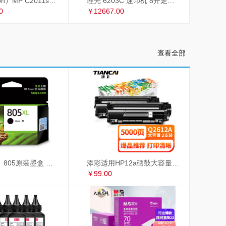
理光（Ricoh）MP C2011sp复印机彩色A3打印机扫描多功能一体机复合机网络办公 双面输稿器
理光 6203C 速印机 8开走纸套色印刷
0
￥12667.00
查看全部
惠普（HP）805原装墨盒 适用hp deskjet 1210/1212/2330/2332/2720/2729/2722打印机 大容量黑色墨盒
添彩适用HP12a硒鼓大容量易加粉双支惠普hp1020 1010 1018 q2612a m1005硒鼓CRG303佳能LBP2900 L11121E
￥99.00