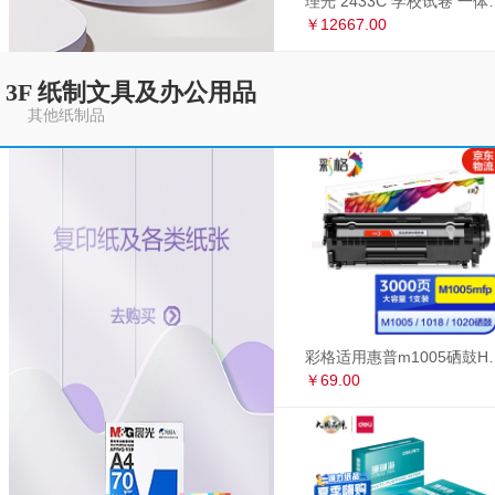
理光 2433C 学
￥12667.00
3F 纸制文具及办公用品
其他纸制品
彩格适用惠普m1005硒鼓HP1020墨盒打印机
￥69.00