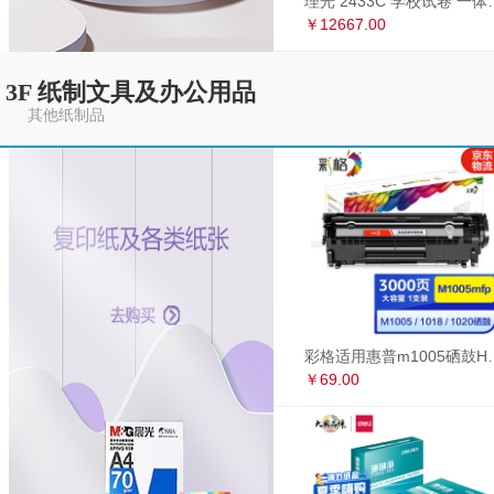
理光 2433C 学
￥12667.00
3F 纸制文具及办公用品
其他纸制品
彩格适用惠普m1005硒鼓HP1020墨盒打印机
￥69.00