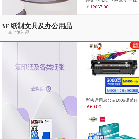
理光 2433C 学
￥12667.00
3F 纸制文具及办公用品
其他纸制品
彩格适用惠普m1005硒鼓HP1020墨盒打印机
￥69.00