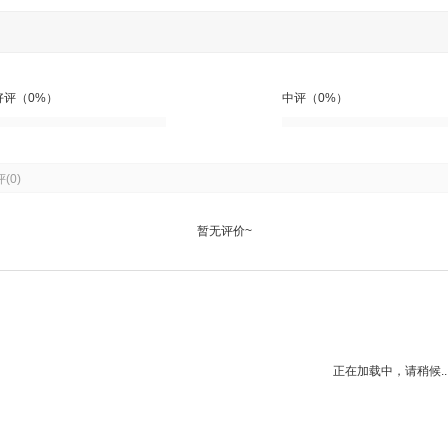
好评（0%）
中评（0%）
评
(0)
暂无评价~
正在加载中，请稍候..