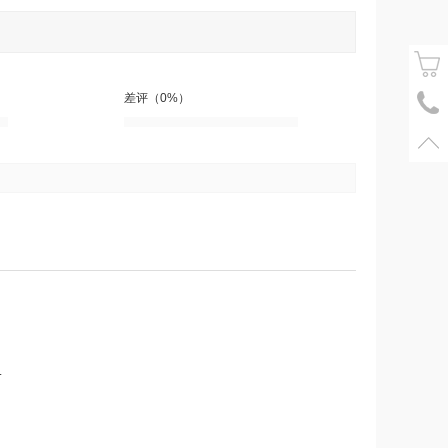
差评（0%）
.