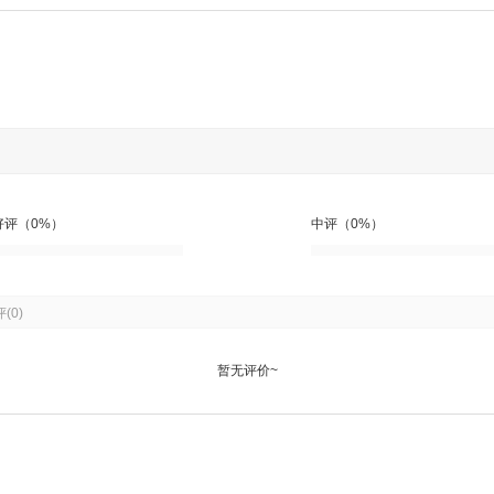
好评（0%）
中评（0%）
评
(0)
暂无评价~